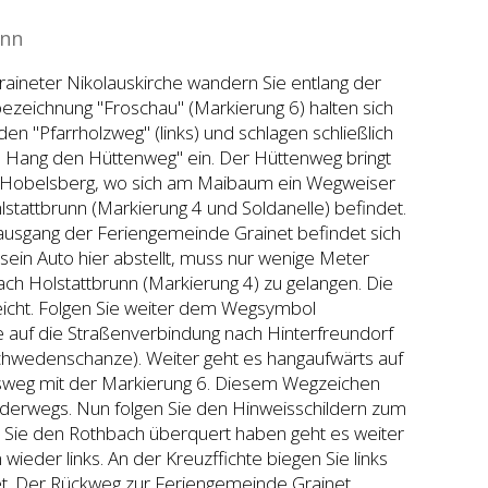
unn
raineter Nikolauskirche wandern Sie entlang der
ezeichnung "Froschau" (Markierung 6) halten sich
en "Pfarrholzweg" (links) und schlagen schließlich
Hang den Hüttenweg" ein. Der Hüttenweg bringt
 Hobelsberg, wo sich am Maibaum ein Wegweiser
lstattbrunn (Markierung 4 und Soldanelle) befindet.
usgang der Feriengemeinde Grainet befindet sich
sein Auto hier abstellt, muss nur wenige Meter
h Holstattbrunn (Markierung 4) zu gelangen. Die
rreicht. Folgen Sie weiter dem Wegsymbol
e auf die Straßenverbindung nach Hinterfreundorf
Schwedenschanze). Weiter geht es hangaufwärts auf
tsweg mit der Markierung 6. Diesem Wegzeichen
derwegs. Nun folgen Sie den Hinweisschildern zum
 Sie den Rothbach überquert haben geht es weiter
wieder links. An der Kreuzffichte biegen Sie links
t. Der Rückweg zur Feriengemeinde Grainet