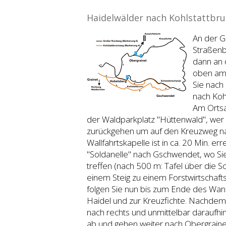
Haidelwälder nach Kohlstattbr
An der G
Straßenb
dann an d
oben am 
Sie nach
nach Koh
Am Ortsa
der Waldparkplatz "Hüttenwald", wer 
zurückgehen um auf den Kreuzweg nac
Wallfahrtskapelle ist in ca. 20 Min. e
"Soldanelle" nach Gschwendet, wo Si
treffen (nach 500 m: Tafel über die 
einem Steig zu einem Forstwirtschaf
folgen Sie nun bis zum Ende des Wan
Haidel und zur Kreuzfichte. Nachdem
nach rechts und unmittelbar daraufhin 
ab und gehen weiter nach Obergraine