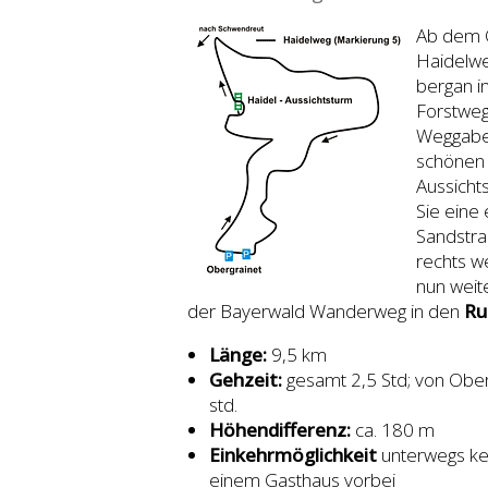
Ab dem O
Haidelwe
bergan i
Forstweg
Weggabel
schönen 
Aussicht
Sie eine
Sandstra
rechts we
nun weit
der Bayerwald Wanderweg in den
Ru
Länge:
9,5 km
Gehzeit:
gesamt 2,5 Std; von Oberg
std.
Höhendifferenz:
ca. 180 m
Einkehrmöglichkeit
unterwegs kei
einem Gasthaus vorbei